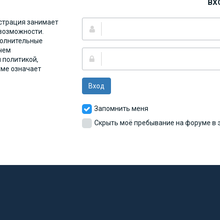
ВХ
страция занимает
 возможности.
полнительные
чем
 политикой,
уме означает
Вход
Запомнить меня
Скрыть моё пребывание на форуме в э