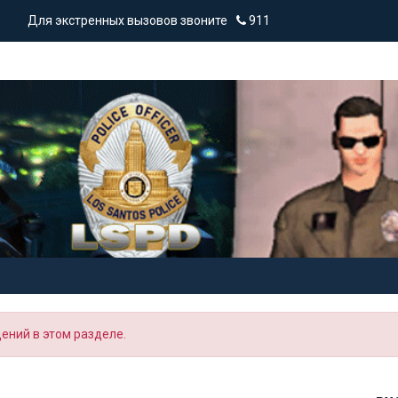
Для экстренных вызовов звоните
911
ний в этом разделе.