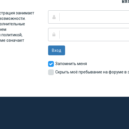
ВХ
страция занимает
 возможности.
полнительные
чем
 политикой,
уме означает
Вход
Запомнить меня
Скрыть моё пребывание на форуме в э