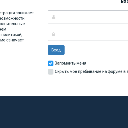
ВХ
страция занимает
 возможности.
полнительные
чем
 политикой,
уме означает
Вход
Запомнить меня
Скрыть моё пребывание на форуме в э