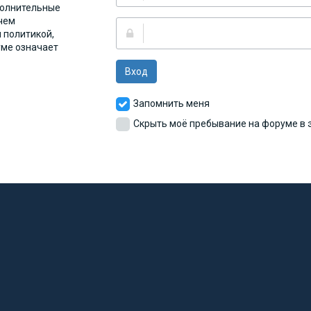
полнительные
чем
 политикой,
уме означает
Вход
Запомнить меня
Скрыть моё пребывание на форуме в э