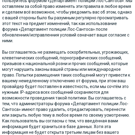
пользуйтесь форумом «Департамент полиции Лос-Сантоса». Мы
оставляем за собой право изменять эти правила в любое время
и сделаем всё возможное, чтобы уведомить вас об этом, однако
с вашей стороны было бы разумным регулярно просматривать
этот текст на предмет изменений, так как использование
форума «Департамент полиции Лос-Сантоса» после
обновленния/исправленния условий означает ваше согласие с
ними.
Вы соглашаетесь не размещать оскорбительных, угрожающих,
клеветнических сообщений, порнографических сообщений,
призывов к национальной розни и прочих сообщений, которые
могут нарушить законы вашей страны или международное
право. Попытки размещения таких сообщений могут привести к
вашему немедленному отключению от форума, при этом ваш
провайдер будет поставлен в известность, если мы сочтём это
нужным. IP-адреса всех сообщений сохраняются для
возможности проведения такой политики. Вы соглашаетесь с
тем, что администраторы форума «Департамент полиции Лос-
Сантоса» имеют право удалить, отредактировать, перенести
или закрыть любую тему в любое время по своему усмотрению.
Как пользователь вы согласны с тем, что введённая вами
информация будет храниться в базе данных. Хотя эта
информация не будет открыта третьим лицам без вашего