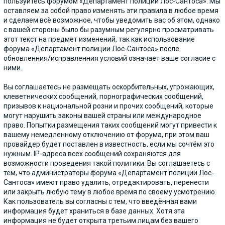
пользуйтесь форумом «Департамент полиции Лос-Сантоса». Мы
оставляем за собой право изменять эти правила в любое время
и сделаем всё возможное, чтобы уведомить вас об этом, однако
с вашей стороны было бы разумным регулярно просматривать
этот текст на предмет изменений, так как использование
форума «Департамент полиции Лос-Сантоса» после
обновленния/исправленния условий означает ваше согласие с
ними.
Вы соглашаетесь не размещать оскорбительных, угрожающих,
клеветнических сообщений, порнографических сообщений,
призывов к национальной розни и прочих сообщений, которые
могут нарушить законы вашей страны или международное
право. Попытки размещения таких сообщений могут привести к
вашему немедленному отключению от форума, при этом ваш
провайдер будет поставлен в известность, если мы сочтём это
нужным. IP-адреса всех сообщений сохраняются для
возможности проведения такой политики. Вы соглашаетесь с
тем, что администраторы форума «Департамент полиции Лос-
Сантоса» имеют право удалить, отредактировать, перенести
или закрыть любую тему в любое время по своему усмотрению.
Как пользователь вы согласны с тем, что введённая вами
информация будет храниться в базе данных. Хотя эта
информация не будет открыта третьим лицам без вашего