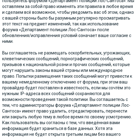
пользуйтесь форумом «Департамент полиции Лос-Сантоса». Мы
оставляем за собой право изменять эти правила в любое время
и сделаем всё возможное, чтобы уведомить вас об этом, однако
с вашей стороны было бы разумным регулярно просматривать
этот текст на предмет изменений, так как использование
форума «Департамент полиции Лос-Сантоса» после
обновленния/исправленния условий означает ваше согласие с
ними.
Вы соглашаетесь не размещать оскорбительных, угрожающих,
клеветнических сообщений, порнографических сообщений,
призывов к национальной розни и прочих сообщений, которые
могут нарушить законы вашей страны или международное
право. Попытки размещения таких сообщений могут привести к
вашему немедленному отключению от форума, при этом ваш
провайдер будет поставлен в известность, если мы сочтём это
нужным. IP-адреса всех сообщений сохраняются для
возможности проведения такой политики. Вы соглашаетесь с
тем, что администраторы форума «Департамент полиции Лос-
Сантоса» имеют право удалить, отредактировать, перенести
или закрыть любую тему в любое время по своему усмотрению.
Как пользователь вы согласны с тем, что введённая вами
информация будет храниться в базе данных. Хотя эта
информация не будет открыта третьим лицам без вашего