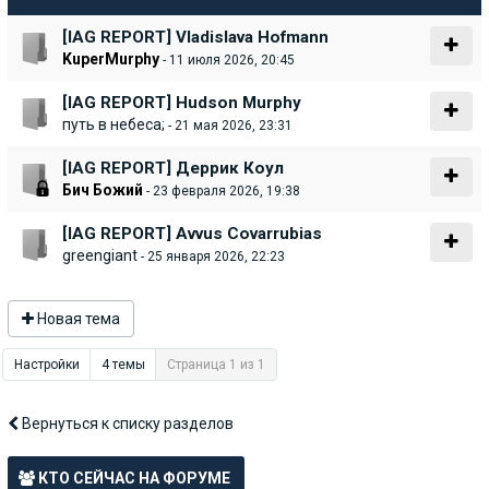
[IAG REPORT] Vladislava Hofmann
KuperMurphy
- 11 июля 2026, 20:45
[IAG REPORT] Hudson Murphy
путь в небеса;
- 21 мая 2026, 23:31
[IAG REPORT] Деррик Коул
Бич Божий
- 23 февраля 2026, 19:38
[IAG REPORT] Avvus Covarrubias
greengiant
- 25 января 2026, 22:23
Новая тема
Настройки
4 темы
Страница 1 из 1
Вернуться к списку разделов
Показать темы за:
КТО СЕЙЧАС НА ФОРУМЕ