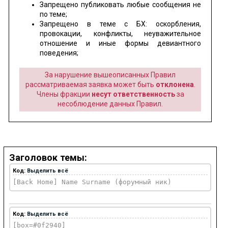
Запрещено публиковать любые сообщения не
по теме;
Запрещено в теме с БХ: оскорбления,
провокации, конфликты, неуважительное
отношение и иные формы девиантного
поведения;
За нарушение вышеописанных Правил
рассматриваемая заявка может быть
отклонена
.
Члены фракции
несут ответственность
за
несоблюдение данных Правил.
Заголовок темы:
Код:
Выделить всё
[Back Home] Name Surname (форумный ник)
Код:
Выделить всё
[box=#0f2940]