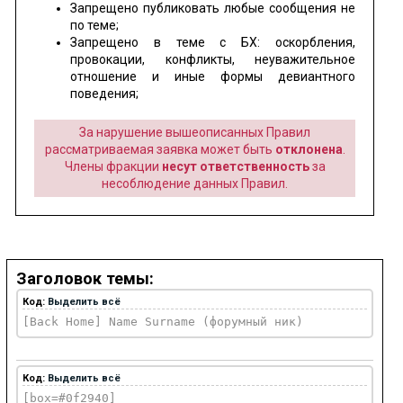
Запрещено публиковать любые сообщения не
по теме;
Запрещено в теме с БХ: оскорбления,
провокации, конфликты, неуважительное
отношение и иные формы девиантного
поведения;
За нарушение вышеописанных Правил
рассматриваемая заявка может быть
отклонена
.
Члены фракции
несут ответственность
за
несоблюдение данных Правил.
Заголовок темы:
Код:
Выделить всё
[Back Home] Name Surname (форумный ник)
Код:
Выделить всё
[box=#0f2940]