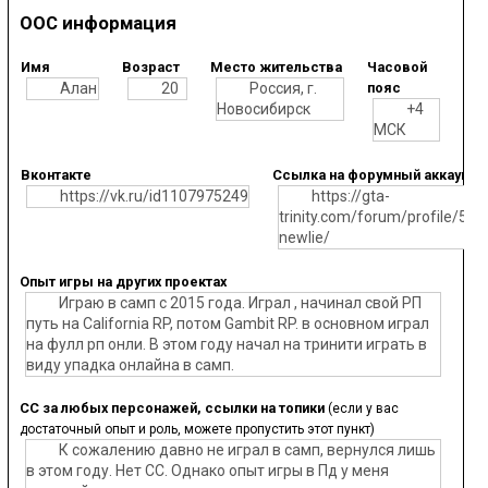
ООС информация
Имя
Возраст
Место жительства
Часовой
Алан
20
Россия, г.
пояс
Новосибирск
+4
МСК
Вконтакте
Ссылка на форумный аккаунт Т
https://vk.ru/id1107975249
https://gta-
trinity.com/forum/profile/526
newlie/
Опыт игры на других проектах
Играю в самп с 2015 года. Играл , начинал свой РП
путь на California RP, потом Gambit RP. в основном играл
на фулл рп онли. В этом году начал на тринити играть в
виду упадка онлайна в самп.
СС за любых персонажей, ссылки на топики
(если у вас
достаточный опыт и роль, можете пропустить этот пункт)
К сожалению давно не играл в самп, вернулся лишь
в этом году. Нет СС. Однако опыт игры в Пд у меня