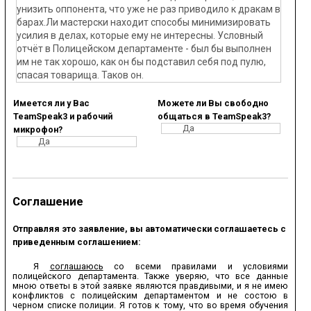
унизить оппонента, что уже не раз приводило к дракам в
барах.Ли мастерски находит способы минимизировать
усилия в делах, которые ему не интересны. Условный
отчёт в Полицейском департаменте - был бы выполнен
им не так хорошо, как он бы подставил себя под пулю,
спасая товарища. Таков он.
Имеется ли у Вас
Можете ли Вы свободно
TeamSpeak3 и рабочий
общаться в TeamSpeak3?
Да
микрофон?
Да
Соглашение
Отправляя это заявление, вы автоматически соглашаетесь с
приведенным соглашением:
Я
соглашаюсь
со всеми правилами и условиями
полицейского департамента. Также уверяю, что все данные
мною ответы в этой заявке являются правдивыми, и я не имею
конфликтов с полицейским департаментом и не состою в
черном списке полиции. Я готов к тому, что во время обучения