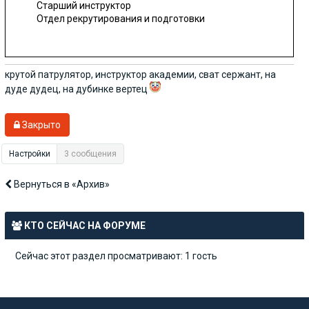
Старший инструктор
Отдел рекрутирования и подготовки
крутой патрулятор, инструктор академии, сват сержант, на
дуде дудец, на дубинке вертец
Закрыто
Настройки
3 сообщения
Вернуться в «Архив»
КТО СЕЙЧАС НА ФОРУМЕ
Показать сообщения за:
Все сообщения
Сейчас этот раздел просматривают: 1 гость
Поле сортировки
Время ответа