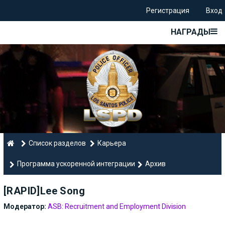
Регистрация
Вход
НАГРАДЫ
Список разделов
Карьера
Программа ускоренной интеграции
Архив
[RAPID]Lee Song
Модератор:
ASB: Recruitment and Employment Division