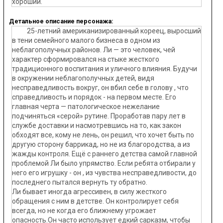
хороший.
Детальное описание персонажа:
25-летний американизированный кореец, выросший
в тени семейного малого бизнеса в одном из
неблагополучных районов. Ли — это человек, чей
характер сформировался на стыке жесткого
традиционного воспитания и уличного влияния. Будучи
в окружении неблагополучных детей, видя
несправедливость вокруг, он вбил себе в голову , что
справедливость и порядок - на первом месте. Его
главная черта — патологическое нежелание
подчиняться «серой» рутине. Проработав пару лет в
службе доставки и насмотревшись на то, как закон
обходят все, кому не лень, он решил, что хочет быть по
другую сторону баррикад, но не из благородства, а из
жажды контроля. Ещё с раннего детства самой главной
проблемой Ли было упрямство. Если ребята отбирали у
него его игрушку - он , из чувства несправедливости, до
последнего пытался вернуть ту обратно.
Ли бывает иногда агрессивен, в силу жесткого
обращения с ним в детстве. Он контролирует себя
всегда, но не когда его ближнему угрожает
опасность.Он часто использует едкий сарказм, чтобы