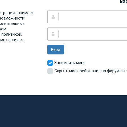
ВХ
страция занимает
 возможности.
полнительные
чем
 политикой,
уме означает
Вход
Запомнить меня
Скрыть моё пребывание на форуме в э