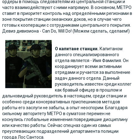
ордеры в помощь следователям из центральной станции и
часто взаимодействуют с ними напрямую. В основном, МЕТРО
ставит в приоритет контроль над определёнными регионами в
зоне покрытия станции океанских доков, но в случае чего
готовы к кооперации с сотрудниками центрального покрытия.
Девиз дивизиона - Can Do, Will Do! (Можем сделать, сделаем!)
О капитане станции.
Капитаном
данного специализированного
отдела является - Имя Фамилия. Он
координирует всеми активными
отрядами и ручается за выполнение
задач данного отдела. Данный
руководитель известен среди коллег
как бравый офицер в прошлом и
дальновидный руководитель в настоящем, среди станции и
особенно среди консервативных приспешников методов
работы его заслуги не забыты, а опыт неоспорим. Благодаря
сильному авторитету МЕТРО в суматохе перемен не
коснулись глобальные изменения повредившие дисциплину
или качество работы. Сейчас спецназ один из самых
преуспевающих подразделений департамента полиции
города Лос Сантоса.