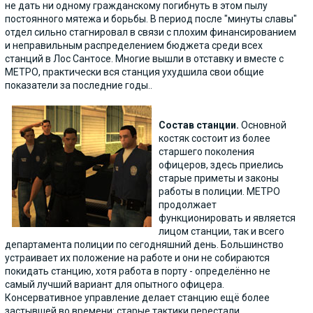
не дать ни одному гражданскому погибнуть в этом пылу
постоянного мятежа и борьбы. В период после "минуты славы"
отдел сильно стагнировал в связи с плохим финансированием
и неправильным распределением бюджета среди всех
станций в Лос Сантосе. Многие вышли в отставку и вместе с
МЕТРО, практически вся станция ухудшила свои общие
показатели за последние годы..
Состав станции.
Основной
костяк состоит из более
старшего поколения
офицеров, здесь приелись
старые приметы и законы
работы в полиции. МЕТРО
продолжает
функционировать и является
лицом станции, так и всего
департамента полиции по сегодняшний день. Большинство
устраивает их положение на работе и они не собираются
покидать станцию, хотя работа в порту - определённо не
самый лучший вариант для опытного офицера.
Консервативное управление делает станцию ещё более
застывшей во времени: старые тактики перестали